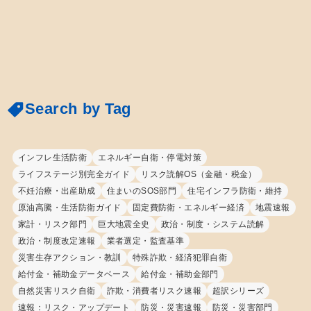
Search by Tag
インフレ生活防衛
エネルギー自衛・停電対策
ライフステージ別完全ガイド
リスク読解OS（金融・税金）
不妊治療・出産助成
住まいのSOS部門
住宅インフラ防衛・維持
原油高騰・生活防衛ガイド
固定費防衛・エネルギー経済
地震速報
家計・リスク部門
巨大地震全史
政治・制度・システム読解
政治・制度改定速報
業者選定・監査基準
災害生存アクション・教訓
特殊詐欺・経済犯罪自衛
給付金・補助金データベース
給付金・補助金部門
自然災害リスク自衛
詐欺・消費者リスク速報
超訳シリーズ
速報：リスク・アップデート
防災・災害速報
防災・災害部門