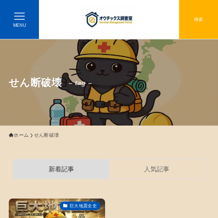
検索
MENU
せん断破壊
– tag –
ホーム
せん断破壊
新着記事
人気記事
巨大地震全史