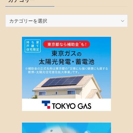
カ
テ
ゴ
リ
ー