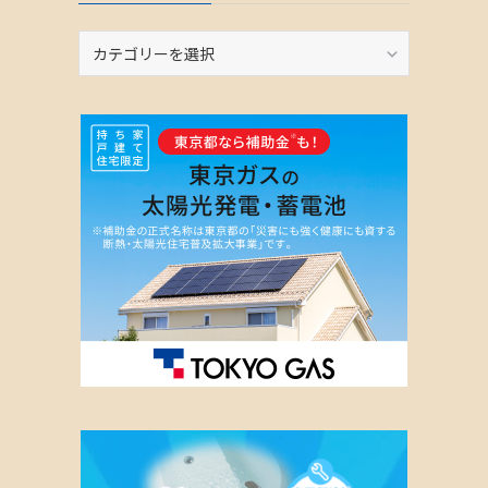
カ
テ
ゴ
リ
ー