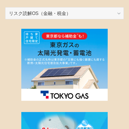
カ
テ
ゴ
リ
ー