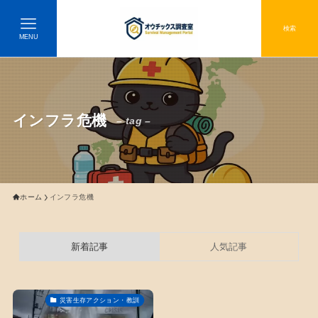
検索
MENU
インフラ危機
– tag –
ホーム
インフラ危機
新着記事
人気記事
災害生存アクション・教訓