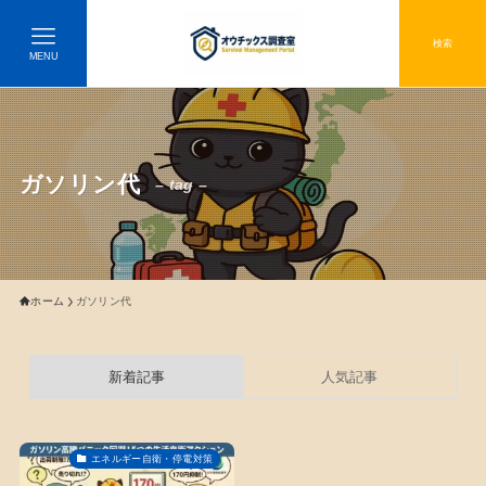
検索
MENU
ガソリン代
– tag –
ホーム
ガソリン代
新着記事
人気記事
エネルギー自衛・停電対策