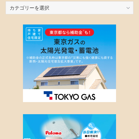
カ
テ
ゴ
リ
ー