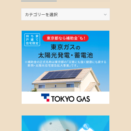
カ
テ
ゴ
リ
ー