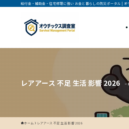
給付金・補助金・住宅修理に強い お金と暮らしの防災ポータル | 
レアアース 不足 生活 影響 2026
– 
ホーム
レアアース 不足 生活 影響 2026