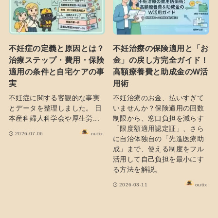
不妊症の定義と原因とは？
不妊治療の保険適用と「お
治療ステップ・費用・保険
金」の戻し方完全ガイド！
適用の条件と自宅ケアの事
高額療養費と助成金のW活
実
用術
不妊症に関する客観的な事実
不妊治療のお金、払いすぎて
とデータを整理しました。 日
いませんか？保険適用の回数
本産科婦人科学会や厚生労...
制限から、窓口負担を減らす
「限度額適用認定証」、さら
2026-07-06
outix
に自治体独自の「先進医療助
成」まで、使える制度をフル
活用して自己負担を最小にす
る方法を解説。
2026-03-11
outix