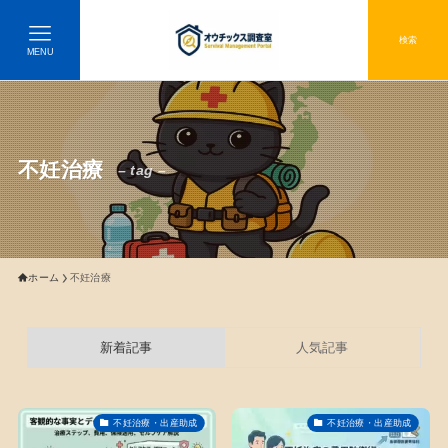
検索
MENU
不妊治療
– tag –
ホーム
不妊治療
新着記事
人気記事
不妊治療・出産助成
不妊治療・出産助成