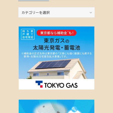
カ
テ
ゴ
リ
ー