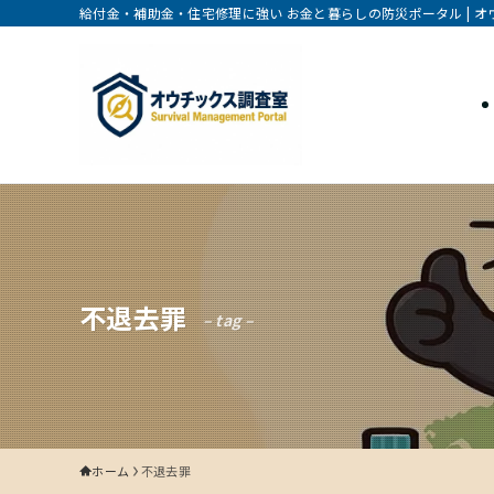
給付金・補助金・住宅修理に強い お金と暮らしの防災ポータル | 
不退去罪
– tag –
ホーム
不退去罪