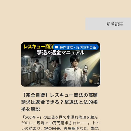
新着記事
特殊詐欺・経済犯罪自衛
【完全自衛】レスキュー商法の高額
請求は返金できる？撃退法と法的根
拠を解説
「500円〜」の広告を見て水漏れ修理を頼ん
だのに、現場で30万円請求された──。トイ
レの詰まり、鍵の紛失、害虫駆除など、緊急