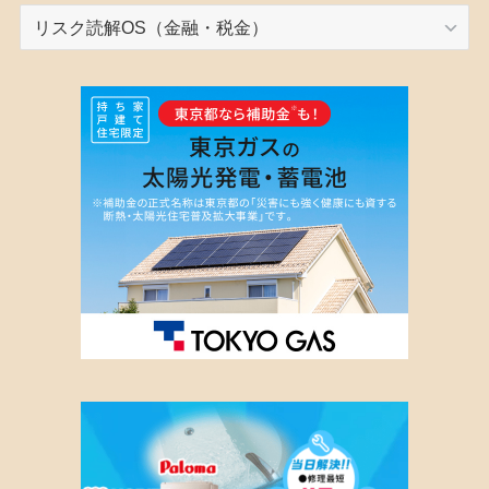
カ
テ
ゴ
リ
ー