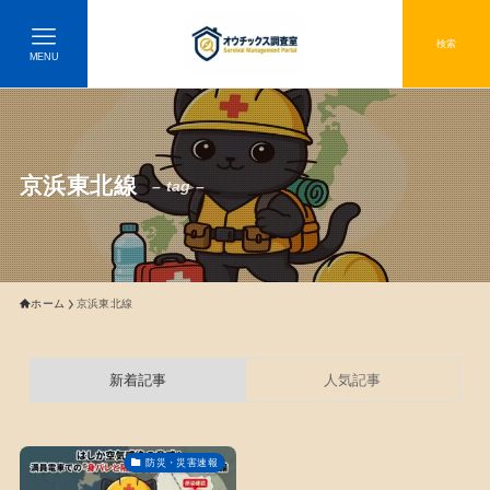
検索
MENU
京浜東北線
– tag –
ホーム
京浜東北線
新着記事
人気記事
防災・災害速報