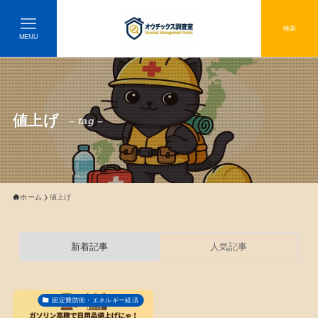
検索
MENU
値上げ
– tag –
ホーム
値上げ
新着記事
人気記事
固定費防衛・エネルギー経済