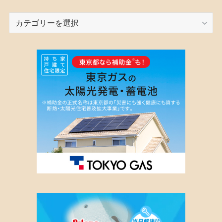
カ
テ
ゴ
リ
ー