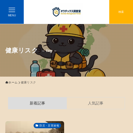
検索
MENU
健康リスク
– tag –
ホーム
健康リスク
新着記事
人気記事
防災・災害速報