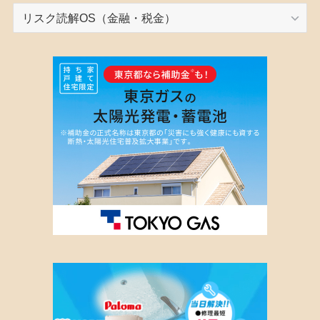
カ
テ
ゴ
リ
ー