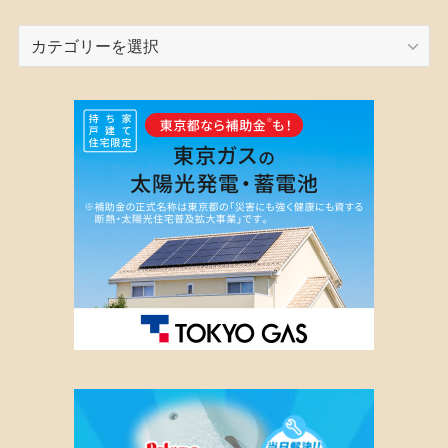
カ
テ
ゴ
リ
ー