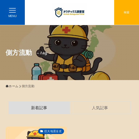
検索
MENU
側方流動
– tag –
ホーム
側方流動
新着記事
人気記事
巨大地震全史