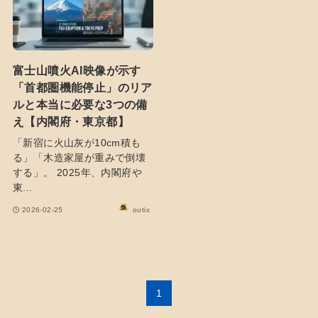
富士山噴火AI映像が示す
「首都圏機能停止」のリア
ルと本当に必要な3つの備
え【内閣府・東京都】
「新宿に火山灰が10cm積も
る」「木造家屋が重みで倒壊
する」。 2025年、内閣府や
東...
2026-02-25
outix
1