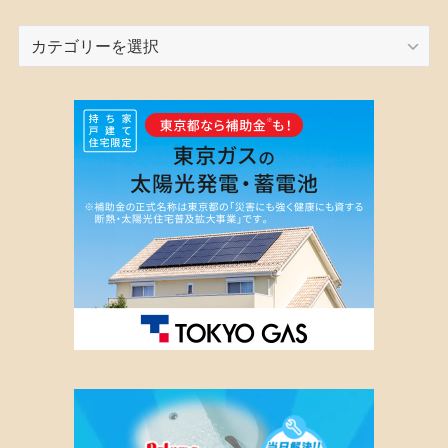
カ
テ
ゴ
リ
ー