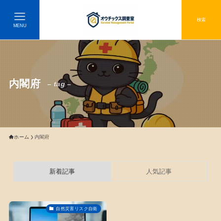
検索
MENU
内閣府
– tag –
ホーム
内閣府
新着記事
人気記事
自然災害リスク自衛