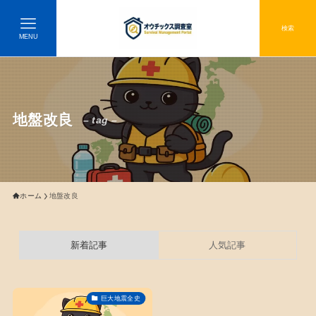
検索
MENU
地盤改良
– tag –
ホーム
地盤改良
新着記事
人気記事
巨大地震全史