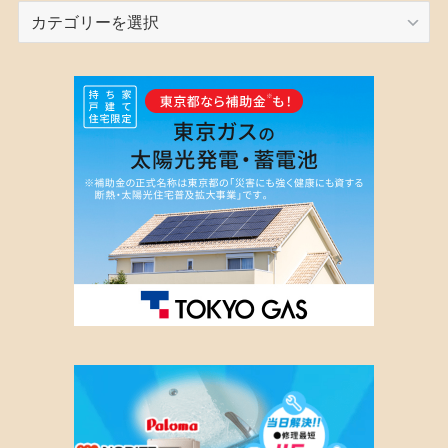
カ
テ
ゴ
リ
ー