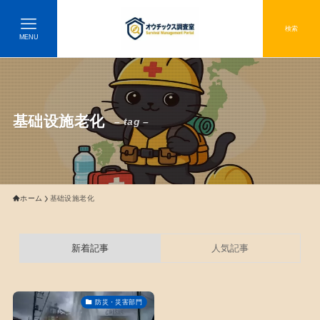
検索
MENU
基础设施老化
– tag –
ホーム
基础设施老化
新着記事
人気記事
防災・災害部門