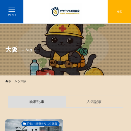
検索
MENU
大阪
– tag –
ホーム
大阪
新着記事
人気記事
詐欺・消費者リスク速報