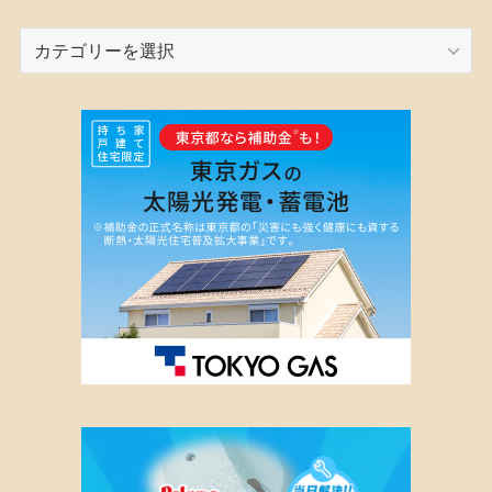
カ
テ
ゴ
リ
ー