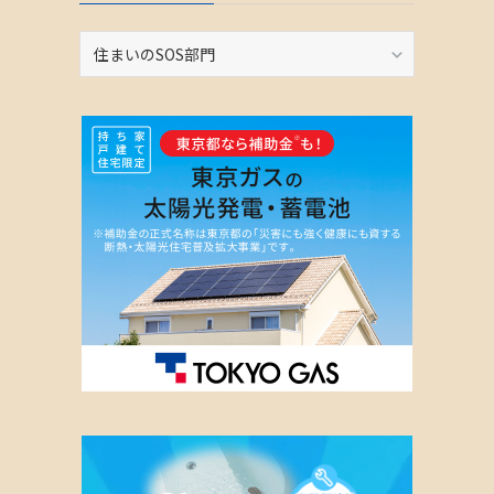
カ
テ
ゴ
リ
ー