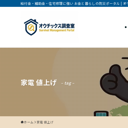
給付金・補助金・住宅修理に強い お金と暮らしの防災ポータル | 
家電 値上げ
– tag –
ホーム
家電 値上げ