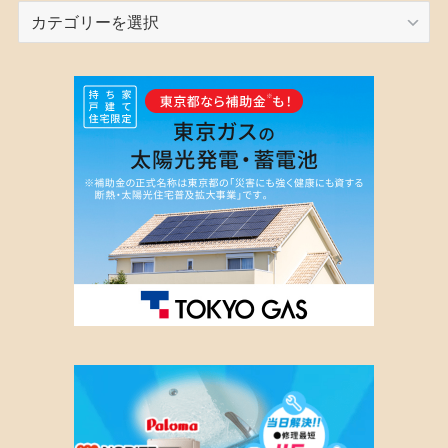
カ
テ
ゴ
リ
ー