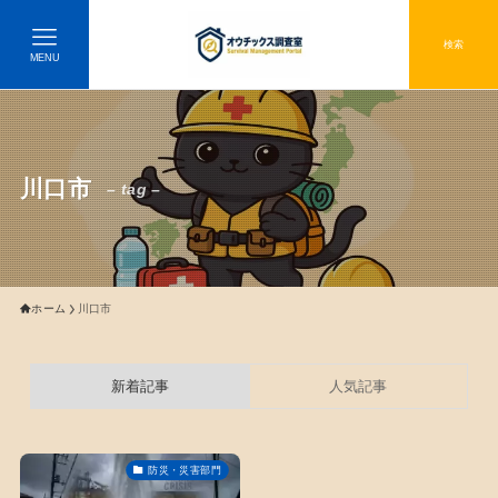
検索
MENU
川口市
– tag –
ホーム
川口市
新着記事
人気記事
防災・災害部門