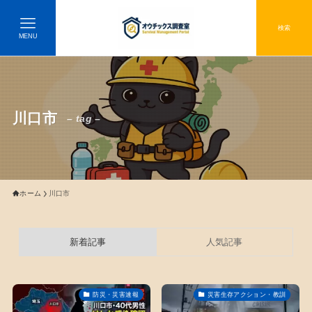
検索
MENU
川口市
– tag –
ホーム
川口市
新着記事
人気記事
防災・災害速報
災害生存アクション・教訓