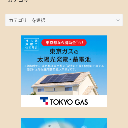
カ
テ
ゴ
リ
ー