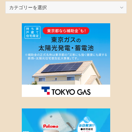
カ
テ
ゴ
リ
ー