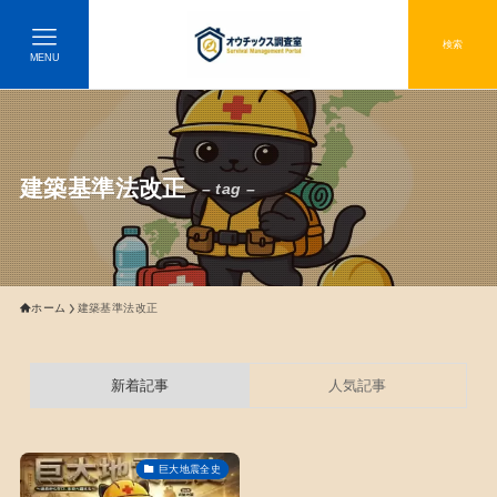
検索
MENU
建築基準法改正
– tag –
ホーム
建築基準法改正
新着記事
人気記事
巨大地震全史