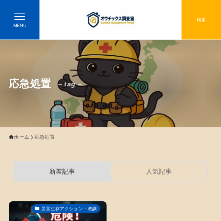
検索
MENU
応急処置
– tag –
ホーム
応急処置
新着記事
人気記事
災害生存アクション・教訓