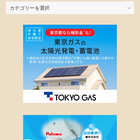
カ
テ
ゴ
リ
ー