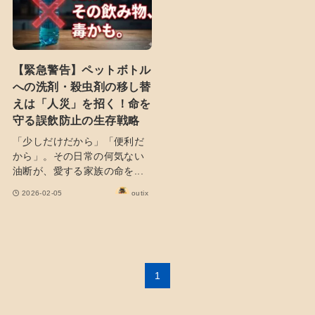
【緊急警告】ペットボトル
への洗剤・殺虫剤の移し替
えは「人災」を招く！命を
守る誤飲防止の生存戦略
「少しだけだから」「便利だ
から」。その日常の何気ない
油断が、愛する家族の命を...
2026-02-05
outix
1