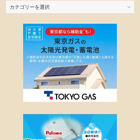
カ
テ
ゴ
リ
ー