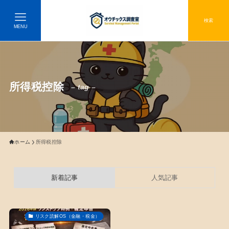
検索
MENU
所得税控除
– tag –
ホーム
所得税控除
新着記事
人気記事
リスク読解OS（金融・税金）