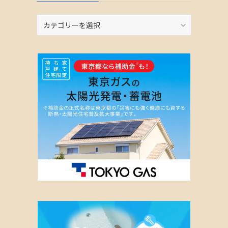
カ
テ
ゴ
リ
ー