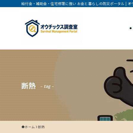
給付金・補助金・住宅修理に強い お金と暮らしの防災ポータル | 
断熱
– tag –
ホーム
断熱