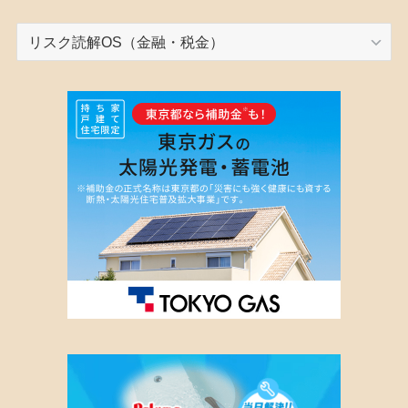
カ
テ
ゴ
リ
ー