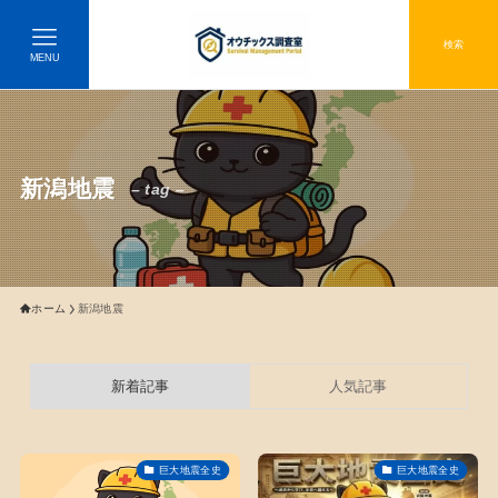
検索
MENU
新潟地震
– tag –
ホーム
新潟地震
新着記事
人気記事
巨大地震全史
巨大地震全史