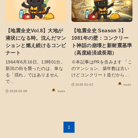
【地震全史Vol.8】大地が
【地震全史 Season 3】
液状になる時。沈んだマン
1981年の壁：コンクリー
ションと燃え続けるコンビ
ト神話の崩壊と新耐震基準
ナート
（高度経済成長期）
1964年6月16日、13時01分。
※本記事はPRを含みます 「こ
新潟の街を襲ったのは、単な
のマンション、築年数は古い
る「揺れ」ではありません
けどコンクリート造だから...
で...
2026-02-02
outix
2026-02-06
outix
1