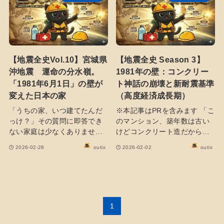
【地震全史Vol.10】宮城県
【地震全史 Season 3】
沖地震 運命の分水嶺。
1981年の壁：コンクリー
「1981年6月1日」の壁が
ト神話の崩壊と新耐震基準
変えた日本の家
（高度経済成長期）
「うちの家、いつ建てたんだ
※本記事はPRを含みます 「こ
っけ？」その質問に即答でき
のマンション、築年数は古い
ない家庭は少なくありませ...
けどコンクリート造だから...
2026-02-28
outix
2026-02-02
outix
1