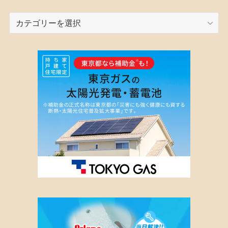
カ
テ
ゴ
リ
ー