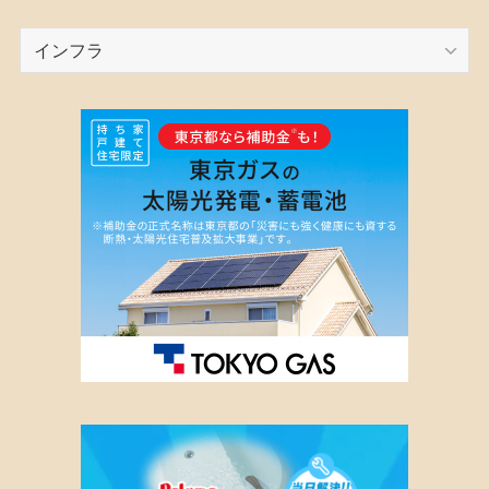
カ
テ
ゴ
リ
ー