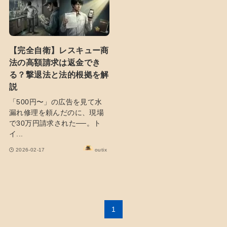
【完全自衛】レスキュー商
法の高額請求は返金でき
る？撃退法と法的根拠を解
説
「500円〜」の広告を見て水
漏れ修理を頼んだのに、現場
で30万円請求された──。ト
イ...
2026-02-17
outix
1