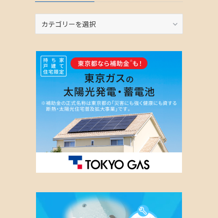
カ
テ
ゴ
リ
ー