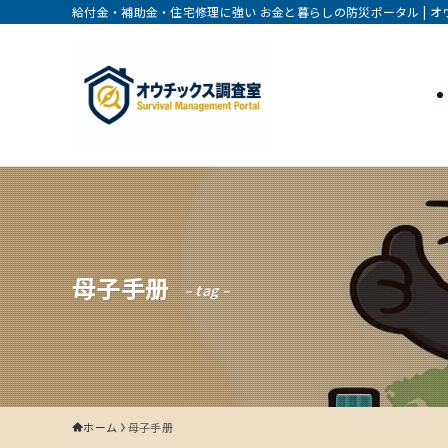
給付金・補助金・住宅修理に強い お金と暮らしの防災ポータル | 
母子手册
– tag –
ホーム
母子手册