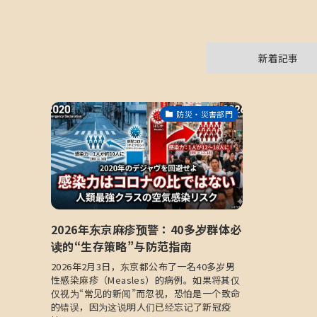
新着記事
防災・災害部門
2026年东京麻疹预警：40多岁群体必
读的“生存策略”与防范指南
2026年2月3日，东京都公布了一名40多岁男
性感染麻疹（Measles）的病例。如果将其仅
仅视为“常见的新闻”而忽视，恐怕是一个致命
的错误，因为这说明人们已经忘记了新冠疫