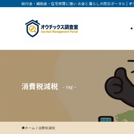
給付金・補助金・住宅修理に強い お金と暮らしの防災ポータル | 
消費税減税
– tag –
ホーム
消費税減税