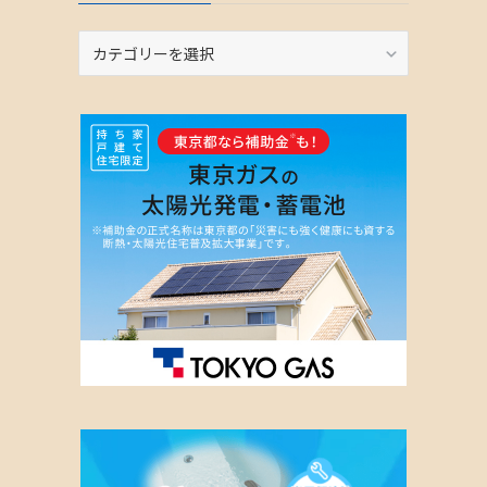
カ
テ
ゴ
リ
ー