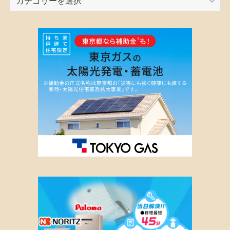
テ
ゴ
リ
ー