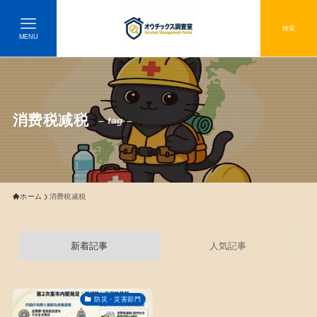
検索
MENU
消费税减税
– tag –
ホーム
消费税减税
新着記事
人気記事
防災・災害部門