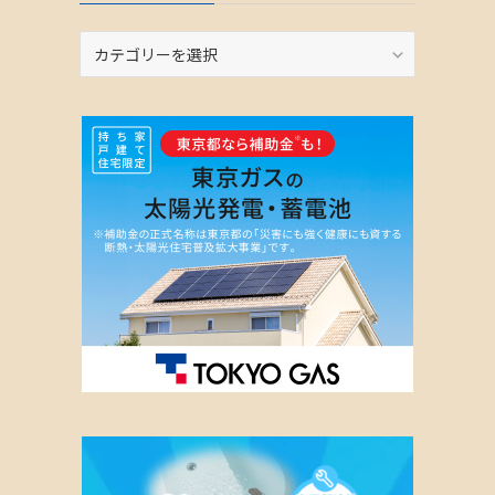
カ
テ
ゴ
リ
ー