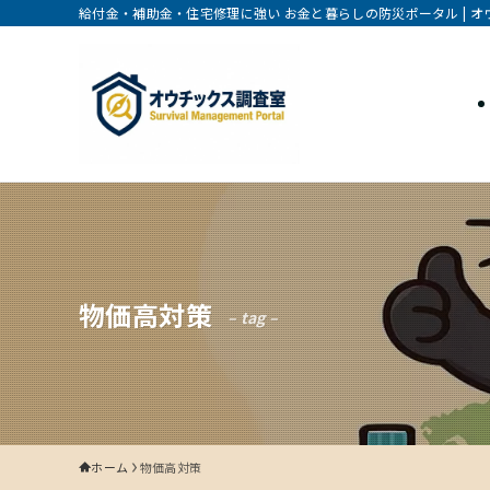
給付金・補助金・住宅修理に強い お金と暮らしの防災ポータル | 
物価高対策
– tag –
ホーム
物価高対策