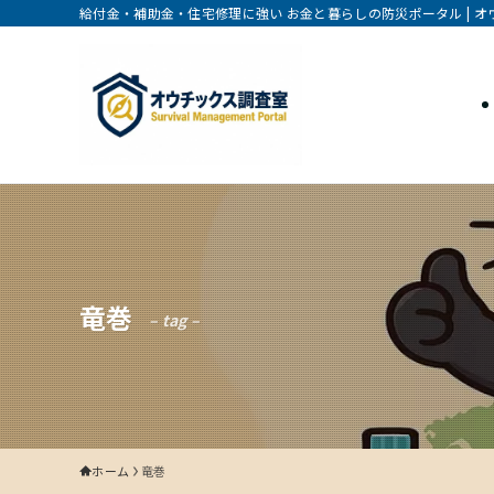
給付金・補助金・住宅修理に強い お金と暮らしの防災ポータル | 
竜巻
– tag –
ホーム
竜巻