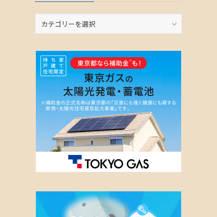
カ
テ
ゴ
リ
ー