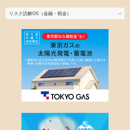
カ
テ
ゴ
リ
ー