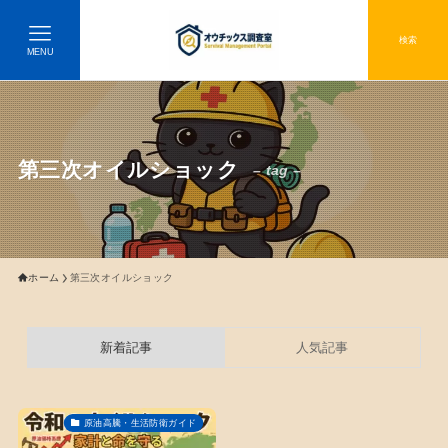
検索
MENU
第三次オイルショック
– tag –
ホーム
第三次オイルショック
新着記事
人気記事
原油高騰・生活防衛ガイド