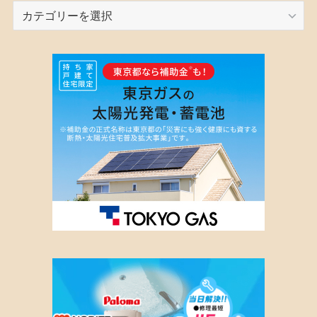
カ
テ
ゴ
リ
ー