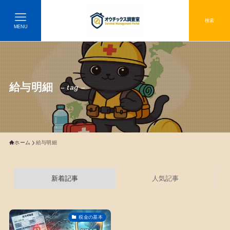
検索
MENU
給与明細
– tag –
ホーム
給与明細
新着記事
人気記事
税金の基本