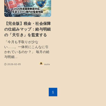
【完全版】税金・社会保障
の仕組みマップ：給与明細
の「天引き」を監査する
「今月も手取りが少な
い……。一体何にこんなに引
かれているのか？」 毎月の給
与明細...
2026-02-05
outix
1