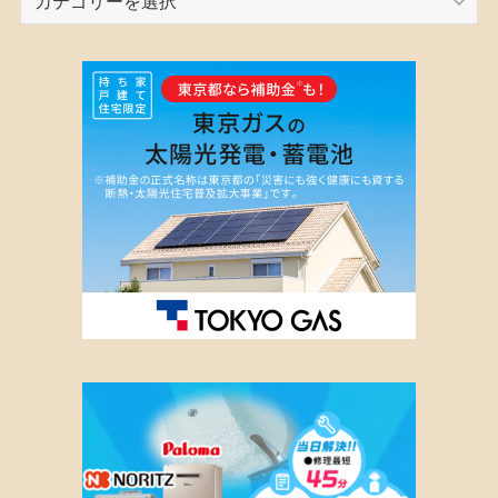
テ
ゴ
リ
ー