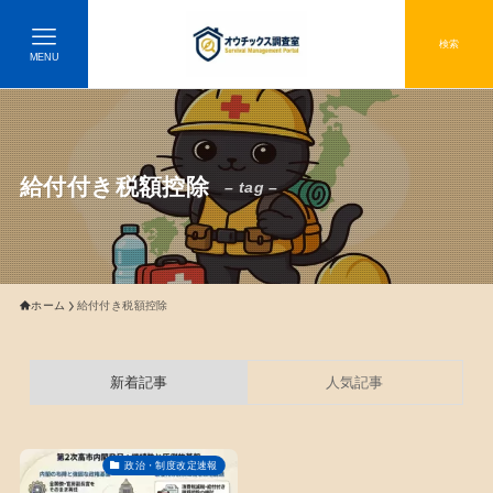
検索
MENU
給付付き税額控除
– tag –
ホーム
給付付き税額控除
新着記事
人気記事
政治・制度改定速報