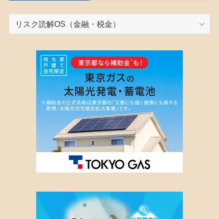
カ
テ
ゴ
リ
ー