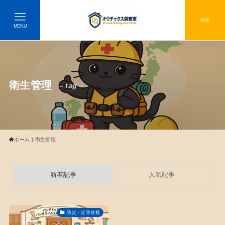
検索
MENU
衛生管理
– tag –
ホーム
衛生管理
新着記事
人気記事
防災・災害速報