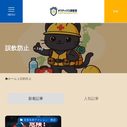
検索
MENU
誤飲防止
– tag –
ホーム
誤飲防止
新着記事
人気記事
災害生存アクション・教訓