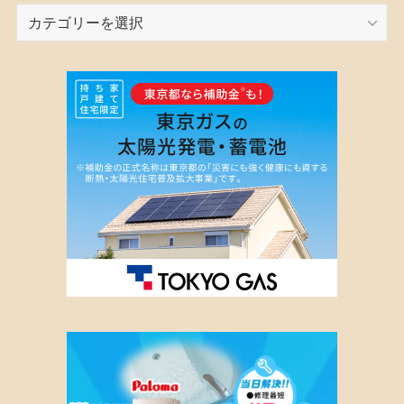
カ
テ
ゴ
リ
ー