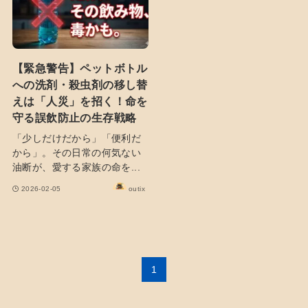
【緊急警告】ペットボトル
への洗剤・殺虫剤の移し替
えは「人災」を招く！命を
守る誤飲防止の生存戦略
「少しだけだから」「便利だ
から」。その日常の何気ない
油断が、愛する家族の命を...
2026-02-05
outix
1