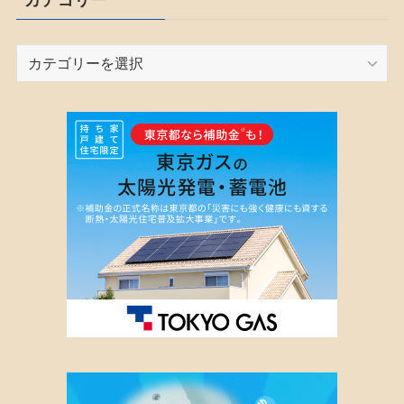
カ
テ
ゴ
リ
ー