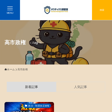
検索
MENU
高市政権
– tag –
ホーム
高市政権
新着記事
人気記事
政治・制度改定速報