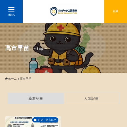
検索
MENU
高市早苗
– tag –
ホーム
高市早苗
新着記事
人気記事
防災・災害部門