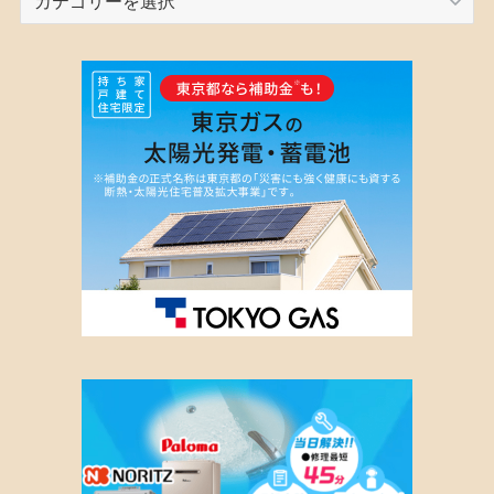
テ
ゴ
リ
ー