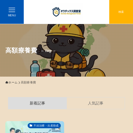
検索
MENU
高額療養費
– tag –
ホーム
高額療養費
新着記事
人気記事
不妊治療・出産助成