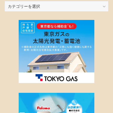
カ
テ
ゴ
リ
ー