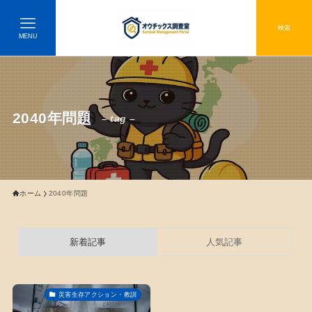
検索
MENU
2040年問題
– tag –
ホーム
2040年問題
新着記事
人気記事
災害生存アクション・教訓