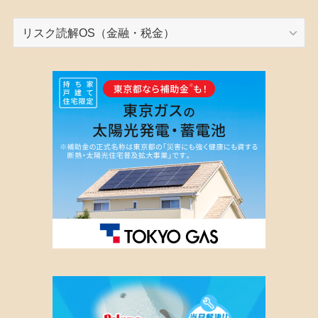
カ
テ
ゴ
リ
ー