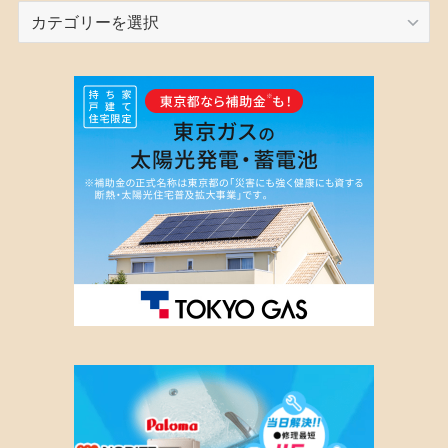
カ
テ
ゴ
リ
ー