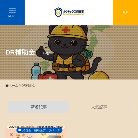
検索
MENU
DR補助金
– tag –
ホーム
DR補助金
新着記事
人気記事
給付金・補助金データベース