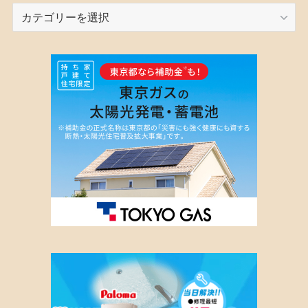
カ
テ
ゴ
リ
ー