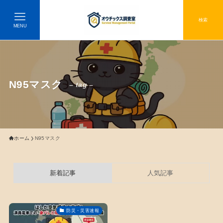
検索
MENU
N95マスク
– tag –
ホーム
N95マスク
新着記事
人気記事
防災・災害速報