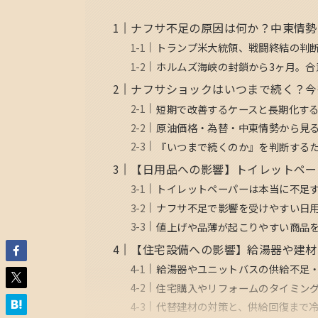
ナフサ不足の原因は何か？中東情勢
トランプ米大統領、戦闘終結の判
ホルムズ海峡の封鎖から3ヶ月。合
ナフサショックはいつまで続く？今
短期で改善するケースと長期化す
原油価格・為替・中東情勢から見
『いつまで続くのか』を判断する
【日用品への影響】トイレットペー
トイレットペーパーは本当に不足
ナフサ不足で影響を受けやすい日
値上げや品薄が起こりやすい商品
【住宅設備への影響】給湯器や建材
給湯器やユニットバスの供給不足
住宅購入やリフォームのタイミン
代替建材の対策と、供給回復まで