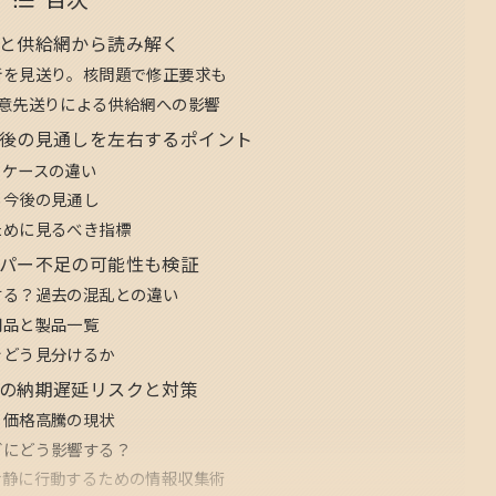
と供給網から読み解く
断を見送り。核問題で修正要求も
意先送りによる供給網への影響
後の見通しを左右するポイント
るケースの違い
る今後の見通し
ために見るべき指標
パー不足の可能性も検証
する？過去の混乱との違い
用品と製品一覧
をどう見分けるか
の納期遅延リスクと対策
・価格高騰の現状
グにどう影響する？
冷静に行動するための情報収集術