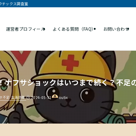
オウチックス調査室
運営者プロフィール
よくある質問（FAQ）
お問い合わせ
！ナフサショックはいつまで続く？不足
サ不足
生活防衛
2026-05-31
outix