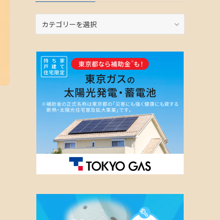
カ
テ
ゴ
リ
ー