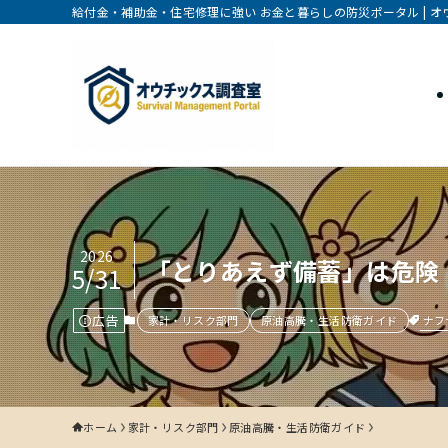
給付金・補助金・住宅修理に強い お金と暮らしの防災ポータル | 
2026
「とりあえず備蓄」は危険
5/31
広告
ナフ
家計・リスク部門
原油高騰・生活防衛ガイド
ホーム
家計・リスク部門
原油高騰・生活防衛ガイド