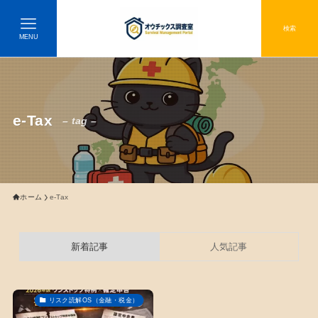
検索
MENU
e-Tax
– tag –
ホーム
e-Tax
新着記事
人気記事
リスク読解OS（金融・税金）