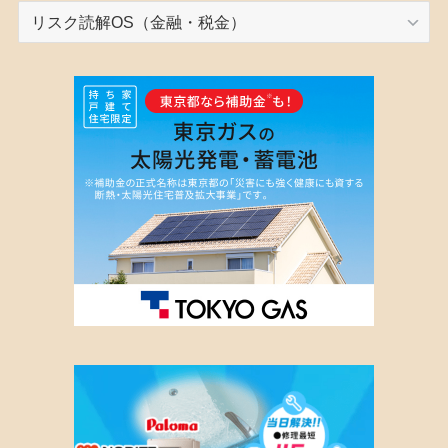
カ
テ
ゴ
リ
ー