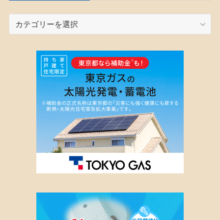
カ
テ
ゴ
リ
ー