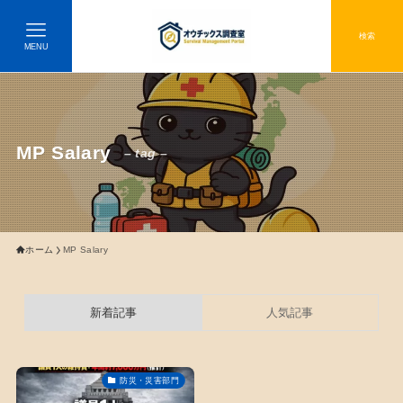
検索
MENU
MP Salary
– tag –
ホーム
MP Salary
新着記事
人気記事
防災・災害部門