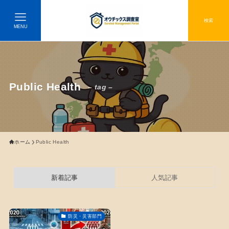
検索
MENU
Public Health
– tag –
ホーム
Public Health
新着記事
人気記事
防災・災害部門