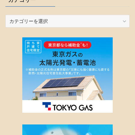
カ
テ
ゴ
リ
ー