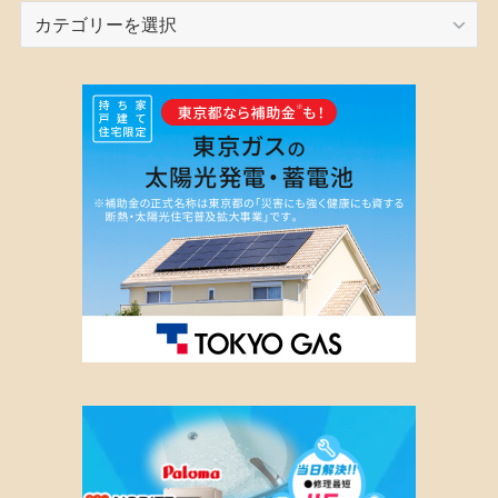
カ
テ
ゴ
リ
ー