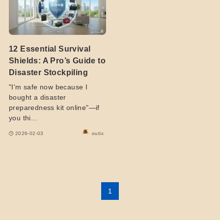
12 Essential Survival
Shields: A Pro’s Guide to
Disaster Stockpiling
"I'm safe now because I
bought a disaster
preparedness kit online"—if
you thi...
2026-02-03
outix
1