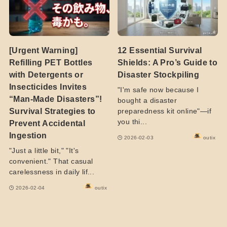
[Urgent Warning]
12 Essential Survival
Refilling PET Bottles
Shields: A Pro’s Guide to
with Detergents or
Disaster Stockpiling
Insecticides Invites
"I'm safe now because I
“Man-Made Disasters”!
bought a disaster
Survival Strategies to
preparedness kit online"—if
you thi...
Prevent Accidental
Ingestion
2026-02-03
outix
"Just a little bit," "It's
convenient." That casual
carelessness in daily lif...
2026-02-04
outix