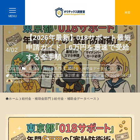
検索
MENU
【2026年最新】018サポート最短
2026
申請ガイド｜6万円を最速で受給
4/02
する全手順
広告
給付金・補助金部門
給付金・補助金データベース
2026-04-03
018サポート
2026年
子育て支援
家計防衛
東京都
給付金
outix
ホーム
給付金・補助金部門
給付金・補助金データベース