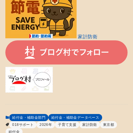
家計防衛
給付金・補助金部門
給付金・補助金データベース
018サポート
2026年
子育て支援
家計防衛
東京都
給付金