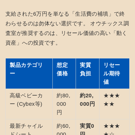
支給された6万円を単なる「生活費の補填」で終
わらせるのは勿体ない選択です。 オウチックス調
査室が推奨するのは、リセール価値の高い「動く
資産」への投資です。
製品カテゴリ
想定
実質
リセー
ー
価格
負担
ル期待
値
高級ベビーカ
約80,
約20,
★★★
ー (Cybex等)
000
000円
★★
円
最新チャイル
約60,
実質0
★★★
ドシート
000
円
★☆